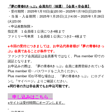
『夢の青春8きっぷ』会員先行〈抽選〉【会員＋非会員】
・受付期間：2025年1月10日(金)20:00～2025年1月19日(日)23:59
・当落・入金期間：2025年1月25日(土)14:00～2025年1月28日
(火)23:00
＜申込枚数制限＞
指定席 １会員様１公演につき4枚まで
ファミリー号車席 １会員様１公演につき2～4枚まで
※今回の受付につきましては、お申込代表者様が『夢の青春8きっ
ぷ』会員であることが条件です。
ファンクラブ会員認証は会員番号ではなく、Plus member IDでの
認証となります。
お申込みの際は、『夢の青春8きっぷ』会員に連携登録されている
Plus member ID・パスワードをご入力ください。
Plus member IDが不明な場合は、 『夢の青春8きっぷ』 にログイ
ンし『マイページ』よりご確認ください。
※同行者の方は非会員でもお申込可能です。
申し込みはこちら
※サイトは受付時間にオープンします。