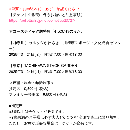
※重要：お申込み前に必ずご確認ください。
【チケットの販売に伴うお願いと注意事項】
https://bullettrain.jp/notice/notice23727/
アコースティック超特急『せぶいれのうた』
【神奈川】カルッツかわさき（川崎市スポーツ・文化総合センタ
ー）
2025年3月21日(金) 開場17:00／開演18:00
【東京】TACHIKAWA STAGE GARDEN
2025年3月24日(月) 開場17:00／開演18:00
＜席種・料金・年齢制限＞
指定席 9,500円 (税込)
ファミリー号車席 9,500円 (税込)
■
指定席
※3歳以上はチケットが必要です。
※3歳未満のお子様は必ず大人1名につき1名まで膝上に限り無料。
ただし、お席が必要な場合はチケットが必要です。