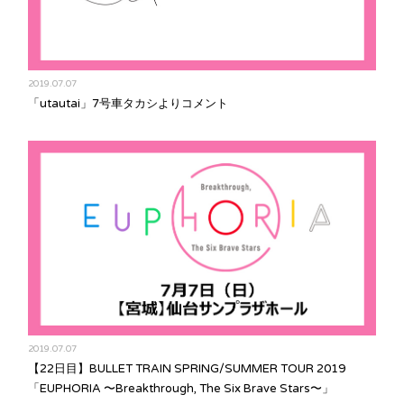
2019.07.07
「utautai」7号車タカシよりコメント
2019.07.07
【22日目】BULLET TRAIN SPRING/SUMMER TOUR 2019
「EUPHORIA 〜Breakthrough, The Six Brave Stars〜」