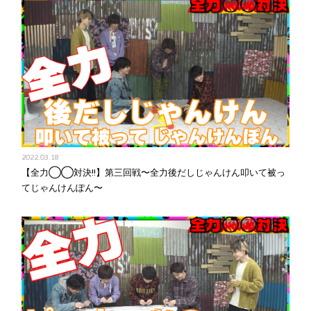
2022.03.18
【全力◯◯対決!!】第三回戦〜全力後だしじゃんけん叩いて被っ
てじゃんけんぽん〜