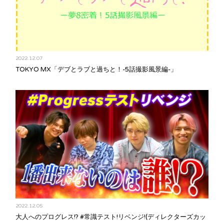
2022.12.07
TOKYO MX「デブとラブと過ちと！-5話撮影風景編-」
2022.12.05
大人へのプログレス!? #常識テスト!リベンジ!(ディレクターズカッ