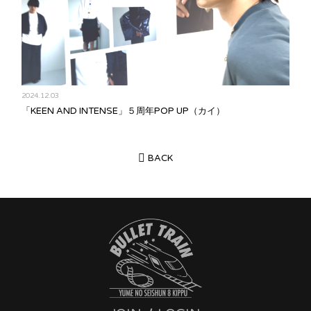
2024.12.03
「KEEN AND INTENSE」５周年POP UP（カイ）
BACK