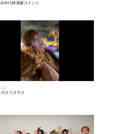
ルDAY1終演後コメント
2.23
とのクリスマス