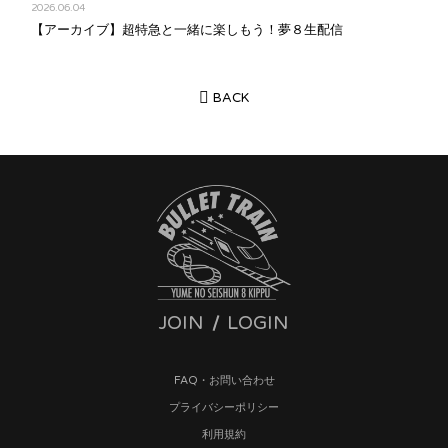
2026.06.04
【アーカイブ】超特急と一緒に楽しもう！夢８生配信
BACK
JOIN
LOGIN
FAQ・お問い合わせ
プライバシーポリシー
利用規約