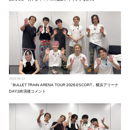
2026.06.12
「BULLET TRAIN ARENA TOUR 2026 ESCORT」横浜アリーナ
DAY2終演後コメント