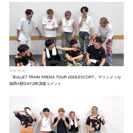
2026.06.28
「BULLET TRAIN ARENA TOUR 2026 ESCORT」マリンメッセ
福岡A館DAY2終演後コメント