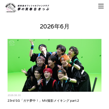
2026年6月
2026.06.30
23rd SG「ガチ夢中！」MV撮影メイキング part.2