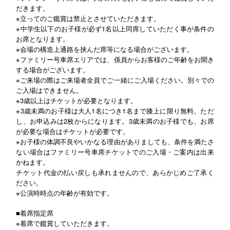
だきます。
※立ってのご鑑賞は禁止とさせていただきます。
※中学生以下のお子様が必ず1名以上同席していただく事が条件の
お席となります。
※会場の構造上通路を挟んだ席等になる場合がございます。
※ファミリー号車席エリアでは、係員からお客様のご年齢をお聞き
する場合がございます。
※ご来場の際はご来場者全員でご一緒にご入場ください。別々での
ご入場はできません。
※3歳以上はチケットが必要となります。
※3歳未満のお子様は大人1名につき1名まで膝上に限り無料。ただ
し、お申込みは2枚からになります。3歳未満のお子様でも、お席
が必要な場合はチケットが必要です。
※お子様の体調不良やいかなる理由がありましても、条件を満たさ
ない場合はファミリー号車席チケットでのご入場・ご案内は出来
かねます。
チケット代金の払い戻しも承れませんので、あらかじめご了承く
ださい。
※公演時時点の年齢が有効です。
■着席指定席
※着席で鑑賞していただきます。