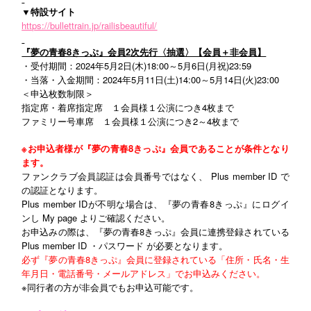
▼特設サイト
https://bullettrain.jp/railisbeautiful/
『夢の青春8きっぷ』会員2次先行〈抽選〉【会員＋非会員】
・受付期間：2024年5月2日(木)18:00～5月6日(月祝)23:59
・当落・入金期間：2024年5月11日(土)14:00～5月14日(火)23:00
＜申込枚数制限＞
指定席・着席指定席 １会員様１公演につき4枚まで
ファミリー号車席 １会員様１公演につき2～4枚まで
※お申込者様が『夢の青春8きっぷ』会員であることが条件となり
ます。
ファンクラブ会員認証は会員番号ではなく、 Plus member ID で
の認証となります。
Plus member IDが不明な場合は、『夢の青春8きっぷ』にログイ
ンし My page よりご確認ください。
お申込みの際は、『夢の青春8きっぷ』会員に連携登録されている
Plus member ID ・パスワード が必要となります。
必ず『夢の青春8きっぷ』会員に登録されている「住所・氏名・生
年月日・電話番号・メールアドレス」でお申込みください。
※同行者の方が非会員でもお申込可能です。