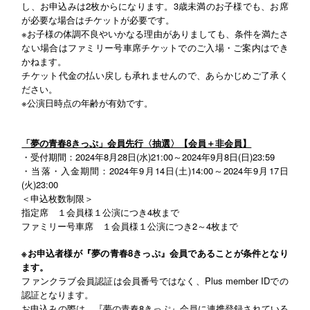
し、お申込みは2枚からになります。3歳未満のお子様でも、お席
が必要な場合はチケットが必要です。
※お子様の体調不良やいかなる理由がありましても、条件を満たさ
ない場合はファミリー号車席チケットでのご入場・ご案内はでき
かねます。
チケット代金の払い戻しも承れませんので、あらかじめご了承く
ださい。
※公演日時点の年齢が有効です。
「夢の青春8きっぷ」会員先行〈抽選〉【会員＋非会員】
・受付期間：2024年8月28日(水)21:00～2024年9月8日(日)23:59
・当落・入金期間：2024年9月14日(土)14:00～2024年9月17日
(火)23:00
＜申込枚数制限＞
指定席 １会員様１公演につき4枚まで
ファミリー号車席 １会員様１公演につき2～4枚まで
※お申込者様が『夢の青春8きっぷ』会員であることが条件となり
ます。
ファンクラブ会員認証は会員番号ではなく、Plus member IDでの
認証となります。
お申込みの際は、『夢の青春8きっぷ』会員に連携登録されている