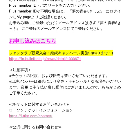
Plus member ID・パスワードをご入力ください。
Plus member IDが不明な場合は、 『夢の青春8きっぷ』 にログイ
ンしMy pageよりご確認ください。
お申込み時にご登録いただくメールアドレスは必ず『夢の青春8き
っぷ』 にご登録のメールアドレスにてご登録ください。
お申し込みはこちら
ファンクラブ新規入会・継続キャンペーン実施中(8/31まで！)
https://fc.bullettrain.jp/news/detail/1000671
＜注意事項＞
※チケットの譲渡、および転売は禁止させていただきます。
※出演メンバーは都合により変更・キャンセルとなる場合がござい
ます。変更に伴う払い戻し受付はございませんので、あらかじめ
ご了承ください。
チケットに関するお問い合わせ≫
≪
ローソンチケットインフォメーション
https://l-tike.com/contact/
公演に関するお問い合わせ≫
≪