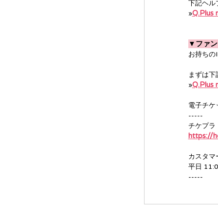
下記ヘル
Q.Plu
»
▼ファン
お持ちの
まずは下
Q.Plu
»
電子チケ
-----
チケプラ（
https://h
カスタマ
平日 11:0
-----